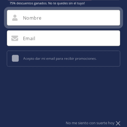
75% descuentos ganados. No te quedes sin el tuyo!
Nombre
Email
Acepto dar mi email para recibir promociones.
Abrir
elemento
Prueba tu suerte
multimedia
1
en
una
ventana
modal
White Smocked ruffled
No me siento con suerte hoy