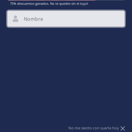
75% descuentos ganados. No te quedes sin el tuyo!
Nombre
Email
Acepto dar mi email para recibir promociones.
Abrir
elemento
multimedia
1
en
una
ventana
modal
Silicone nipple cover
No me siento con suerte hoy