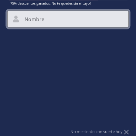
75% descuentos ganados. No te quedes sin el tuyo!
Nombre
Email
Acepto dar mi email para recibir promociones.
Abrir
No me siento con suerte hoy
elemento