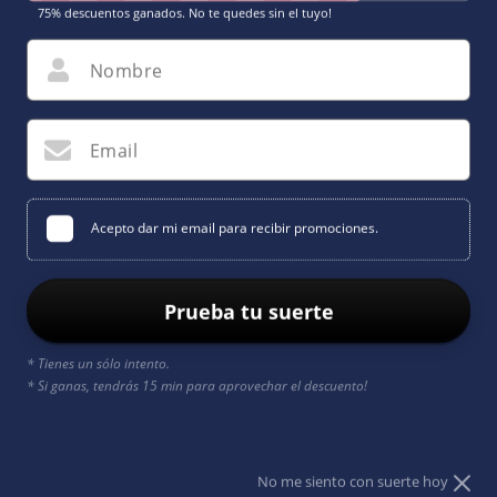
75% descuentos ganados. No te quedes sin el tuyo!
Nombre
Email
Acepto dar mi email para recibir promociones.
Prueba tu suerte
Abrir
elemento
multimedia
* Tienes un sólo intento.
1
en
* Si ganas, tendrás 15 min para aprovechar el descuento!
una
ventana
modal
No me siento con suerte hoy