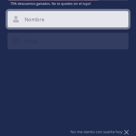
75% descuentos ganados. No te quedes sin el tuyo!
Nombre
Email
Acepto dar mi email para recibir promociones.
Abrir
elemento
multimedia
1
en
una
ventana
modal
Aesthetic tumbler
No me siento con suerte hoy