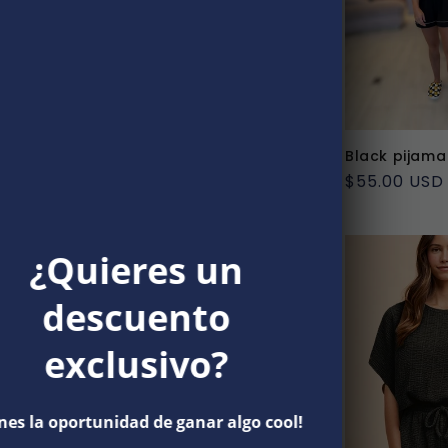
 short set
Olive pijama shorts set
Black pijama
Precio
$55.00 USD
Precio
$55.00 USD
habitual
habitual
¿Quieres un
descuento
exclusivo?
enes la oportunidad de ganar algo cool!