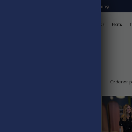
Wedding Dresses - 40% OFF Everything
p All
Boob Tape
New Balance
Sambas
Flats
T
Ordenar p