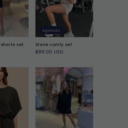
Agotado
 shorts set
Stone comfy set
Precio
$86.00 USD
habitual