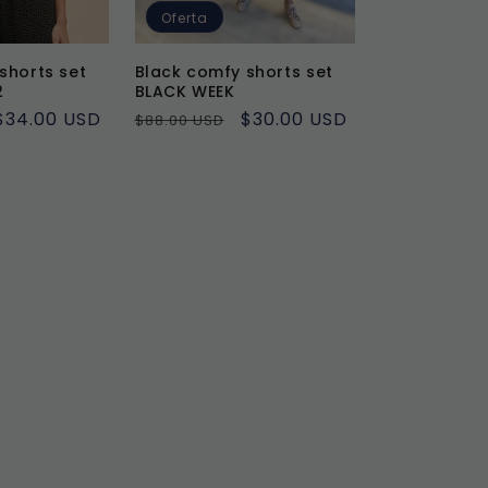
Oferta
shorts set
Black comfy shorts set
2
BLACK WEEK
Precio
$34.00 USD
Precio
Precio
$30.00 USD
$88.00 USD
de
habitual
de
oferta
oferta