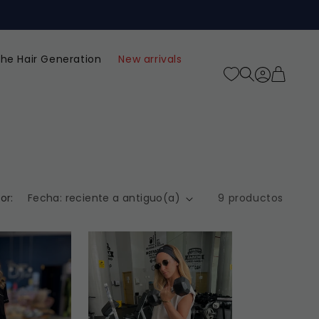
he Hair Generation
New arrivals
Iniciar
Carrito
sesión
or:
9 productos